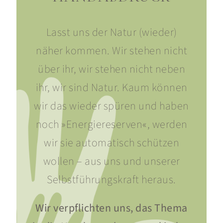
Lasst uns der Natur (wieder)
näher kommen. Wir stehen nicht
über ihr, wir stehen nicht neben
ihr, wir sind Natur. Kaum können
wir das wieder spüren und haben
noch »Energiereserven«, werden
wir sie automatisch schützen
wollen – aus uns und unserer
Selbstführungskraft heraus.
Wir verpflichten uns, das Thema