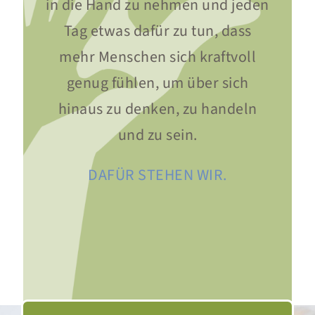
in die Hand zu nehmen und jeden
Tag etwas dafür zu tun, dass
mehr Menschen sich kraftvoll
genug fühlen, um über sich
hinaus zu denken, zu handeln
und zu sein.
DAFÜR STEHEN WIR.