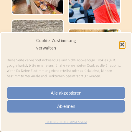
Cookie-Zustimmung
verwalten
Diese Seite verwendet notwendige und nicht-notwendige Cookies (z-B.
google fonts); bitte erteile uns für alle verwendeten Cookies die Erlaubnis.
Wenn Du Deine Zustimmung nicht erteilst oder zurückziehst, können
bestimmte Merkmale und Funktionen beeinträchtigt werden.
Alle akzeptieren
Ablehnen
DATENSCHUTZ
IMPRESSUM