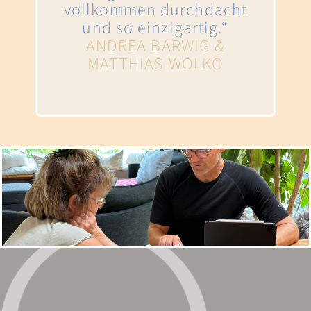
vollkommen durchdacht
und so einzigartig.‬“
ANDREA BARWIG &
MATTHIAS WOLKO