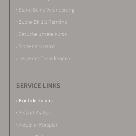
› Starte Deine Veränderung
› Buche Dir 1:1-Termine
› Besuche unsere Kurs
e
› Finde Inspiration
› Lerne des Team kennen
SERVICE LINKS
› Kontakt zu uns
› Anfahrt Kraftort
› Aktueller Kursplan