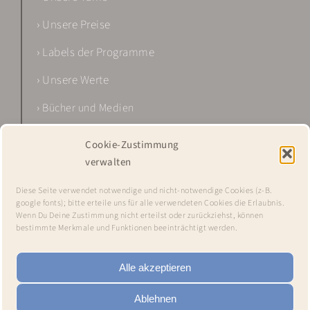
› Unsere Preise
› Labels der Programme
› Unsere Werte
› Bücher und Medien
Cookie-Zustimmung
verwalten
Diese Seite verwendet notwendige und nicht-notwendige Cookies (z-B.
google fonts); bitte erteile uns für alle verwendeten Cookies die Erlaubnis.
Wenn Du Deine Zustimmung nicht erteilst oder zurückziehst, können
bestimmte Merkmale und Funktionen beeinträchtigt werden.
Alle akzeptieren
IMPRESSUM •
DATENSCHUTZ •
HAFTUNGSAUSSCHLUSS
Ablehnen