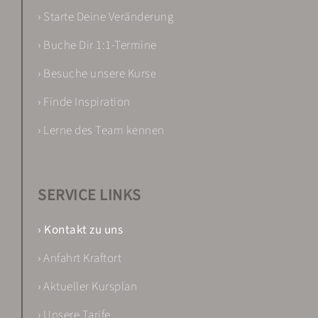
› Starte Deine Veränderung
› Buche Dir 1:1-Termine
› Besuche unsere Kurs
e
› Finde Inspiration
› Lerne des Team kennen
SERVICE LINKS
› Kontakt zu uns
› Anfahrt Kraftort
› Aktueller Kursplan
› Unsere Tarife